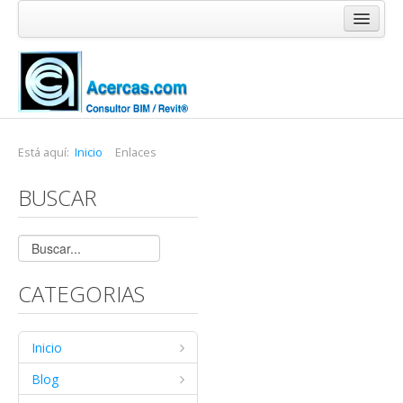
Inicio
Blog
Cursos
Software
Está aquí:
Inicio
Enlaces
Enlaces
BUSCAR
Acercas
CATEGORIAS
Inicio
Blog